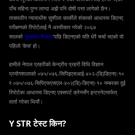
पाँच महिना पुग्न लाग्दा अझै पनि दोषी पत्ता लागेको छैन।
तत्कालीन न्यायाधीश सुशीला कार्कीले शंकाको आधारमा डिएनए
परीक्षणको रिपोर्टलाई नै अस्वीकार गरेको २०६७
सालको
‘कुख्यात फैसला
‘पछि डिएनएको यति धेरै चर्चा भएको यो
पहिलो ‘केस’ हो।
हामीले नेपाल प्रहरीको केन्द्रीय प्रहरी विधि विज्ञान
प्रयोगशालाको ०७५/०७६-सिपिइएसआई-४०२-(डि)डिएनए-१०
र ०७५/०७६-सिपिएफएसएल-४०२(डि)-डिएनए-१० नम्बरका दुई
रिपोर्टका आधारमा डिएनए एक्सपर्ट क्रेनसँग इन्टरनेटमार्फत्
वार्ता गरेका थियौं।
Y STR टेस्ट किन?