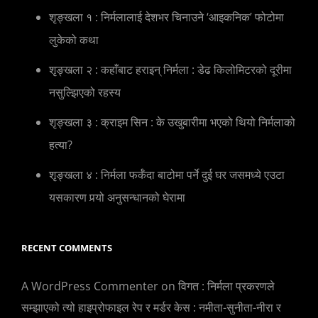
शृङ्खला १ : निर्मलालाई देशभर चिनाउने ‘आइकनिक’ फोटोमा
लुकेको कथा
शृङ्खला २ : कहाँबाट हराइन् निर्मला : डेढ किलोमिटरको दूरीमा
नसुल्झिएको रहस्य
शृङ्खला ३ : क्राइम सिन : के उखुबारीमा भएको थियो निर्मलाको
हत्या?
शृङ्खला ४ : निर्मला फर्कँदा बाटोमा पर्ने दुई घर जसमध्ये एउटा
यसकारण पर्‍यो अनुसन्धानको घेरामा
RECENT COMMENTS
A WordPress Commenter
on
विगत : निर्मला प्रकरणले
सम्झाएको त्यो हाइप्रोफाइल रेप र मर्डर केस : नमीता-सुनीता-नीरा र