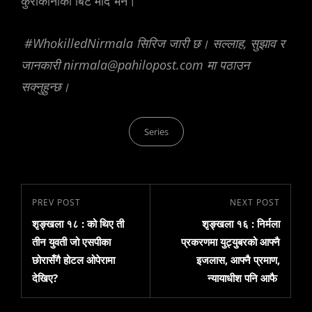
कुराकानीको बिट मार्दै भने।
#WhokilledNirmala सिरिज जारी छ। सल्लाह, सुझाव र
जानकारी nirmala@pahilopost.com मा पठाउन
सक्नुहुन्छ।
Categories
Series
Post
Previous
PREV POST
Next
NEXT POST
navigation
शृङ्खला १८ : को थिए ती
शृङ्खला १६ : निर्मला
Post
Post
तीन युवती जो एसपीका
प्रकरणमा युट्युबरको आफ्नै
छोरासँगै होटल ओपेरामा
इजलास, आफ्नै प्रमाण,
देखिए?
न्यायाधीश पनि आफै